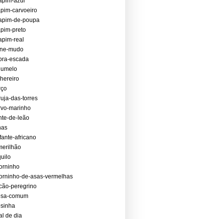
apim-azul
pim-carvoeiro
apim-de-poupa
pim-preto
pim-real
sne-mudo
bra-escada
gumelo
hereiro
rço
uja-das-torres
vo-marinho
te-de-leão
nas
fante-africano
erilhão
uilo
orninho
orninho-de-asas-vermelhas
cão-peregrino
losa-comum
osinha
al de dia