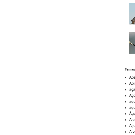
Temas
Abe
Ab
aça
Aço
ág
águ
Águ
Ale
Alj
Alv