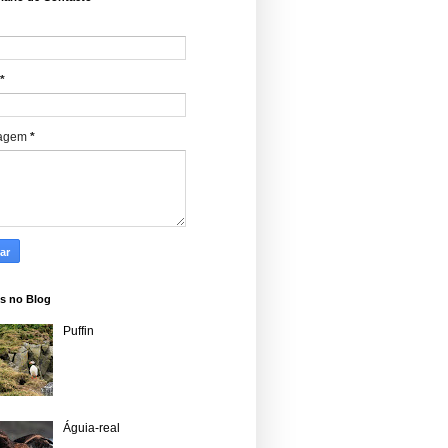
*
agem
*
s no Blog
Puffin
Águia-real