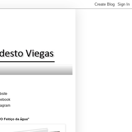
site
cebook
tagram
"O Feitiço da água"