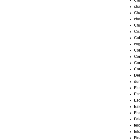
Ch
cha
Ch
cha
Cha
Ci
Co
co
Col
Co
Cor
Cor
Den
du
Ele
Esm
Esq
Est
Est
Fal
fe
fel
Fin