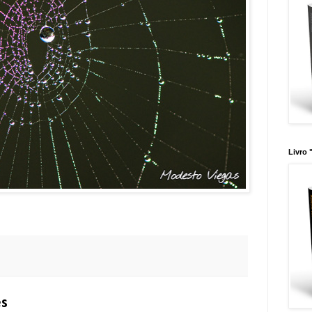
Livro 
és