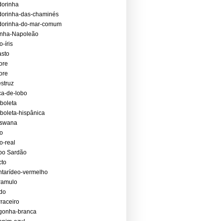
orinha
orinha-das-chaminés
dorinha-do-mar-comum
anha-Napoleão
o-íris
asto
ore
ore
struz
a-de-lobo
boleta
boleta-hispânica
tswana
o
o-real
bo Sardão
cto
tarídeo-vermelho
ramulo
do
raceiro
gonha-branca