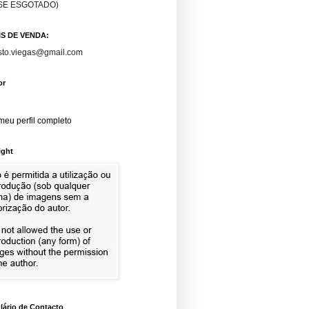
SE ESGOTADO)
S DE VENDA:
to.viegas@gmail.com
or
meu perfil completo
ight
lário de Contacto