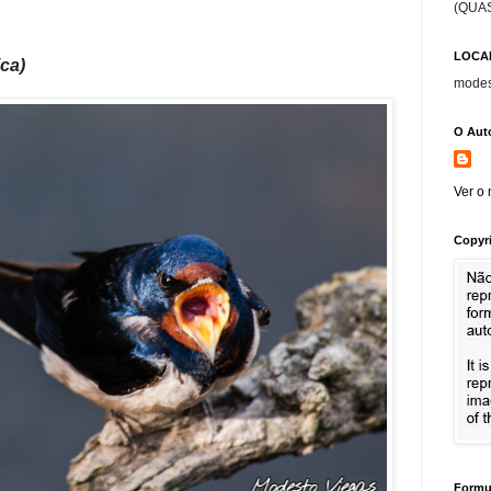
(QUA
LOCAI
ca)
modes
O Aut
Ver o 
Copyr
Formu