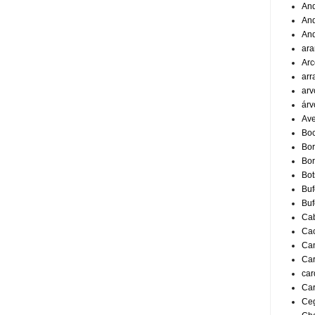
And
And
An
ar
Arc
arr
arv
árv
Ave
Boc
Bor
Bor
Bo
Buf
Buf
Ca
Ca
Can
Ca
car
Car
Ce