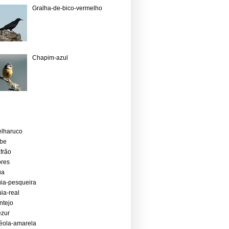
Gralha-de-bico-vermelho
Chapim-azul
lharuco
ibe
frão
res
ua
ia-pesqueira
ia-real
ntejo
ezur
éola-amarela