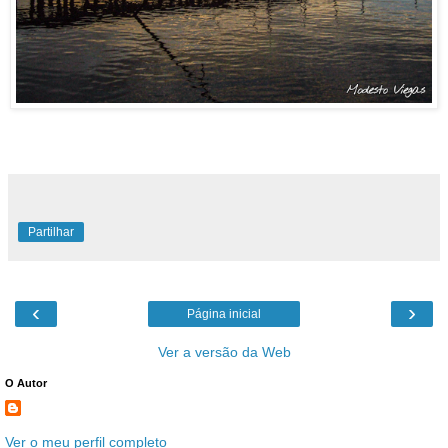
Partilhar
‹
›
Página inicial
Ver a versão da Web
O Autor
Ver o meu perfil completo